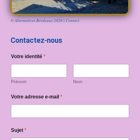
© Alternatives Bordeaux 2026 | Contact
Contactez-nous
Votre identité
*
Prénom
Nom
S
Votre adresse e-mail
*
u
j
e
t
d
'
Sujet
*
a
c