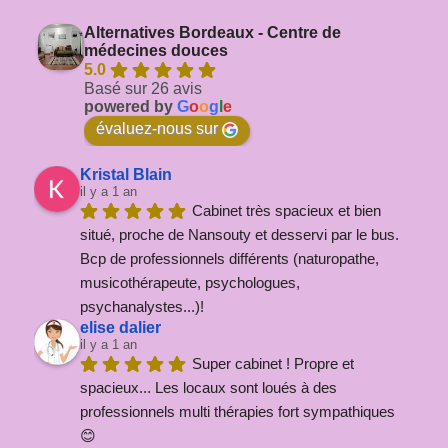
Alternatives Bordeaux - Centre de
médecines douces
5.0
Basé sur 26 avis
powered by
G
o
o
g
l
e
évaluez-nous sur
Kristal Blain
il y a 1 an
Cabinet très spacieux et bien 
situé, proche de Nansouty et desservi par le bus. 
Bcp de professionnels différents (naturopathe, 
musicothérapeute, psychologues, 
psychanalystes...)!
elise dalier
il y a 1 an
Super cabinet ! Propre et 
spacieux... Les locaux sont loués à des 
professionnels multi thérapies fort sympathiques 
😊